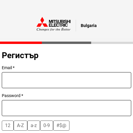
Bulgaria
Регистър
Email *
Password *
12
A-Z
a-z
0-9
#$@